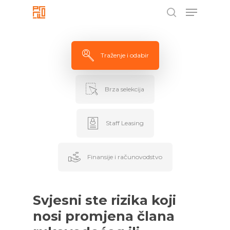
Menu
Skip
to
search
Close
main
Menu
content
Traženje i odabir
Brza selekcija
Staff Leasing
Finansije i računovodstvo
Svjesni ste rizika koji
nosi promjena člana