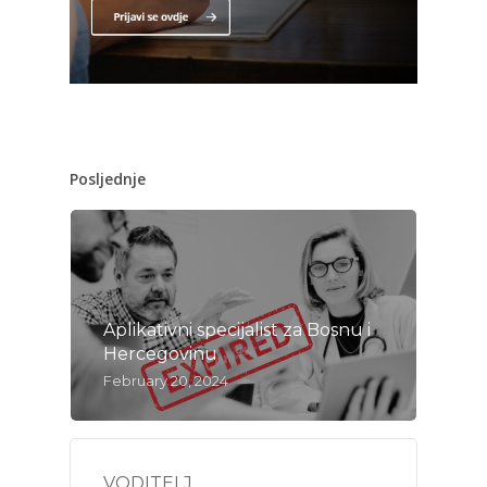
Posljednje
Aplikativni specijalist za Bosnu i
Hercegovinu
February 20, 2024
VODITELJ