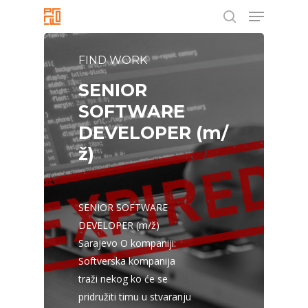
Menu
Skip
to
search
Close
main
Menu
FIND WORK
content
SENIOR
SOFTWARE
DEVELOPER (m/
ž)
SENIOR SOFTWARE
DEVELOPER (m/ž)
Sarajevo O kompaniji:
Softverska kompanija
traži nekog ko će se
pridružiti timu u stvaranju