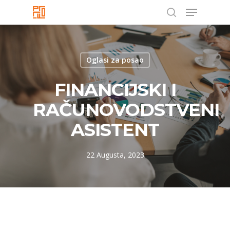
Menu
Skip
to
search
Close
main
Menu
content
Oglasi za posao
FINANCIJSKI I
RAČUNOVODSTVENI
ASISTENT
22 Augusta, 2023