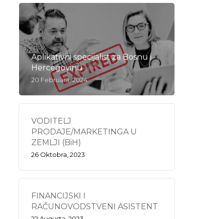
Aplikativni specijalist za Bosnu i
Hercegovinu
20 Februara, 2024
VODITELJ
PRODAJE/MARKETINGA U
ZEMLJI (BiH)
26 Oktobra, 2023
FINANCIJSKI I
RAČUNOVODSTVENI ASISTENT
22 Augusta, 2023