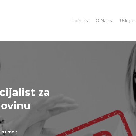
Početna
O Nama
Usluge
o
ijalist za
govinu
 Za našeg