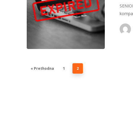
SENIOR
kompan
« Prethodna
1
2