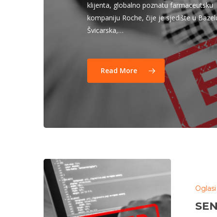
klijenta, globalno poznatu farmaceutsku
kompaniju Roche, čije je sjedište u Bazel
Švicarska,…
Hit enter to search or ESC to close
Read More
Oglasi
SEN