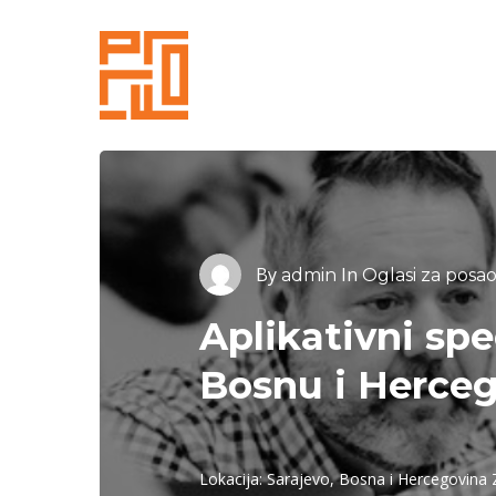
Skip
to
main
content
By
In
admin
Oglasi za posa
Aplikativni spec
Bosnu i Herce
Lokacija: Sarajevo, Bosna i Hercegovina